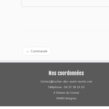
←
Commande
Nos coordonnées
Contact@rucher-des-avant-monts.com
Téléphone : O6 27 38 19 2O
6 Chemin du Crianel
34480 Autignac