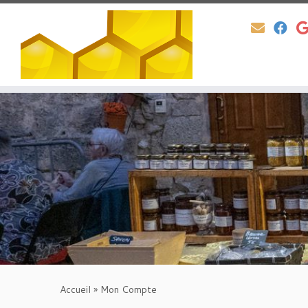
Passer
au
contenu
Accueil
»
Mon Compte