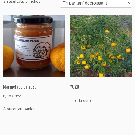
Trié
2 résultats affichés
par
prix
décroissant
Marmelade de Yuzu
YUZU
8,00
€
TTC
Lire la suite
Ajouter au panier