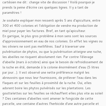
cartésien me dit : change vite de discussion ! Voilà pourquoi je
prends la peine d’écrire ces quelques lignes. Il y a tant de
paramètres !
Je souhaite expliquer mon ressenti après 5 ans d’apiculture, entre
300 et 400 colonies et l’obligation de vendre ma production de
miel pour payer les factures. Bref, en tant qu’apiculteur.
En garrigue, le plus gros problème à mon sens sont les sources
d’approvisionnement en eau de nos colonies. En effet les vignes ou
les oliviers ne sont pas mellifères. Sauf à traverser une
pulvérisation de phytos, ou que la pulvérisation atteigne une ruche,
les abeilles ne risquent absolument rien. Par contre l’élevage
d’abeille (mars à octobre) ainsi que le besoin de refroidissement de
la ruche en été, demande à la colonie énormément d’eau (5 litres
par jour…). Il est observé une nette préférence malgré les
abreuvoirs que nous leur fournissons, de prélever l’eau dans les
flaques et sur les feuilles à proximité de la ruche. Oui, elles
adorent boire les phytos pulvérisés sur les plantations. Les
gouttelettes sur les feuilles se réchauffent elles plus vite au soleil
? Des centaines d’abeilles vont amener le fongicide de cette
parcelle, une centaine d’autres l’herbicide d’une autre parcelle et