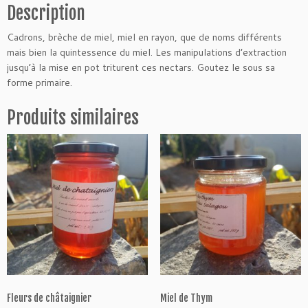
d
Description
e
Cadrons, brèche de miel, miel en rayon, que de noms différents
C
mais bien la quintessence du miel. Les manipulations d’extraction
a
jusqu’à la mise en pot triturent ces nectars. Goutez le sous sa
d
forme primaire.
r
o
Produits similaires
n
s
d
e
c
h
â
t
a
i
g
n
i
Fleurs de châtaignier
Miel de Thym