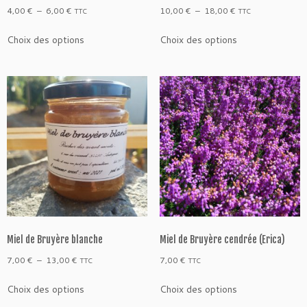
e
Plage
Plage
4,00
€
–
6,00
€
10,00
€
–
18,00
€
TTC
TTC
r
de
de
Ce
Ce
Choix des options
Choix des options
prix :
prix :
produit
produit
4,00 €
10,00 €
a
a
à
à
plusieurs
plusieurs
6,00 €
18,00 €
variations.
variations.
Les
Les
options
options
peuvent
peuvent
être
être
choisies
choisies
sur
sur
la
la
page
page
du
du
produit
produit
Miel de Bruyère blanche
Miel de Bruyère cendrée (Erica)
Plage
7,00
€
–
13,00
€
7,00
€
TTC
TTC
de
Ce
Ce
Choix des options
Choix des options
prix :
produit
produit
7,00 €