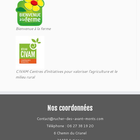
Bienvenue à la ferme
CIVAM Centres d'initiatives pour valoriser l'agriculture et le
milieu rural
Nos coordonnées
Contact@rucher-des-avant-monts.com
Téléphone : O6 27 38 19 2O
6 Chemin du Crianel