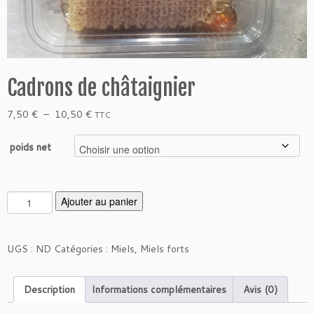
Cadrons de châtaignier
Plage
7,50
€
–
10,50
€
TTC
de
prix :
poids net
7,50 €
à
10,50 €
q
Ajouter au panier
u
a
n
UGS :
ND
Catégories :
Miels
,
Miels forts
t
i
Description
Informations complémentaires
Avis (0)
t
é